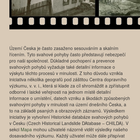
Území Česka je často zasaženo sesouváním a skalním
řícením. Tyto svahové pohyby často představují nebezpečí
pro naši společnost. Důkladné pochopení a prevence
svahových pohybů vyžaduje také detailní informace o
výskytu těchto procesů v minulosti. Z toho důvodu vznikla
iniciativa několika geografů pod záštitou Centra dopravního
výzkumu, v. v. i., která si klade za cíl shromáždit a zpřístupnit
odborné i laické veřejnosti na jednom místě detailní
informace o umístění, datech vzniku a škodách způsobených
svahovými pohyby v minulosti na území dnešního Česka, a
to na základě psaných a obrazových záznamů. Výsledkem
iniciativy je vytvoření Historické databáze svahových pohybů
v Česku (Czech HIstorical Landslide DAtabase – CHILDA). V
sekci
Mapa
mohou uživatelé názorně vidět výsledky našeho
dosavadního výzkumu. Každý uživatel může dále přispívat